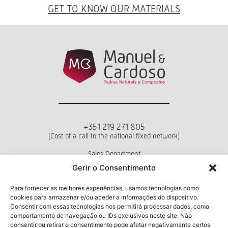
GET TO KNOW OUR MATERIALS
+351 219 271 805
(Cost of a call to the national fixed network)
Sales Department
Mon - Fri from 10 a.m. to 6 p.m.
Gerir o Consentimento
Terms and conditions
Privacy Policy
Livro de Reclamações
Para fornecer as melhores experiências, usamos tecnologias como
cookies para armazenar e/ou aceder a informações do dispositivo.
Consentir com essas tecnologias nos permitirá processar dados, como
comportamento de navegação ou IDs exclusivos neste site. Não
consentir ou retirar o consentimento pode afetar negativamante certos