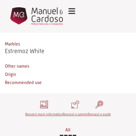
Marbles
Estremoz White
Other names
Origin
Recommended use
Request more information
Request a sample
Request a quote
All