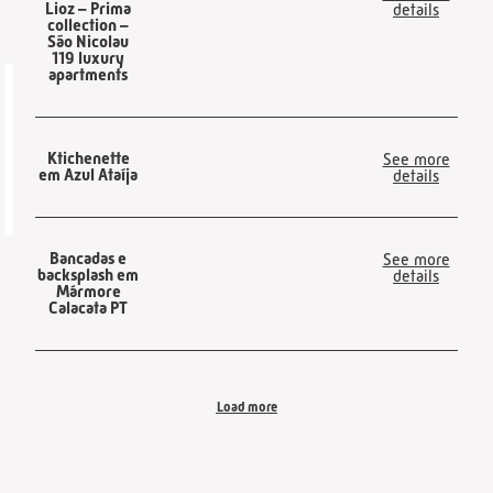
Lioz – Prima
details
collection –
São Nicolau
119 luxury
apartments
Ktichenette
See more
em Azul Ataíja
details
Bancadas e
See more
backsplash em
details
Mármore
Calacata PT
Load more