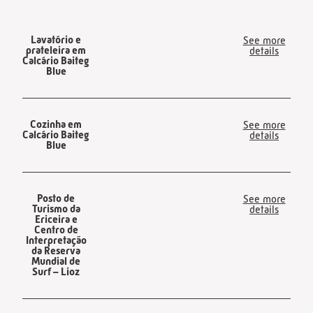
Lavatório e
See more
prateleira em
details
Calcário Baiteg
Blue
Cozinha em
See more
Calcário Baiteg
details
Blue
Posto de
See more
Turismo da
details
Ericeira e
Centro de
Interpretação
da Reserva
Mundial de
Surf – Lioz