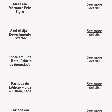
Mesa em
See more
Mármore Pele
details
Tigre
Azul Ataíja –
See more
Revestimento
details
Exterior
Fonte em Lioz
See more
– Hotel Palácio
details
da Anunciada
Fachada de
See more
Edifício – Lioz
details
– Lisboa, Lapa
Cozinha em
See more