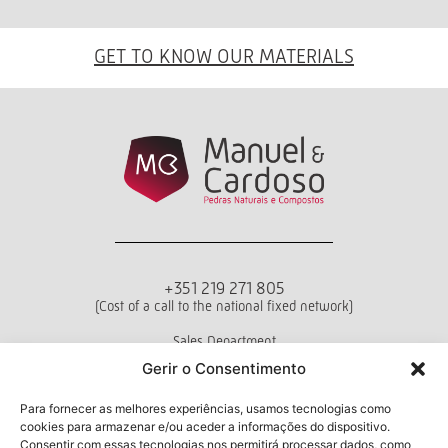
GET TO KNOW OUR MATERIALS
+351 219 271 805
(Cost of a call to the national fixed network)
Sales Department
Mon - Fri from 10 a.m. to 6 p.m.
Gerir o Consentimento
Terms and conditions
Privacy Policy
Livro de Reclamações
Para fornecer as melhores experiências, usamos tecnologias como
cookies para armazenar e/ou aceder a informações do dispositivo.
Consentir com essas tecnologias nos permitirá processar dados, como