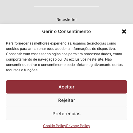
Newsletter
Gerir o Consentimento
I have read and accept the
Privacy
Para fornecer as melhores experiências, usamos tecnologias como
cookies para armazenar e/ou aceder a informações do dispositivo.
Policy
Consentir com essas tecnologias nos permitirá processar dados, como
Submit
comportamento de navegação ou IDs exclusivos neste site. Não
consentir ou retirar o consentimento pode afetar negativamante certos
2026 Manuel & Cardoso Lda | All rights reserved
recursos e funções.
Design and Development by
CHITAS WEBSOLUTIONS
Aceitar
Rejeitar
Preferências
Cookie Policy
Privacy Policy