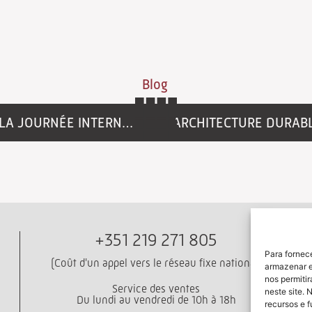
Blog
LE DE LA FEMME – WOMEN IN STONE
+351 219 271 805
B
Para fornec
(Coût d'un appel vers le réseau fixe national)
armazenar e
nos permiti
Service des ventes
neste site. 
Du lundi au vendredi de 10h à 18h
recursos e 
So