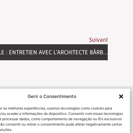
Suivant
ARCHITECTURE DURABLE : ENTRETIEN AVEC L’ARCHITECTE BÁRBARA MIRANDA
Gerir o Consentimento
ulletin d'information
er as melhores experiências, usamos tecnologias como cookies para
/ou aceder a informações do dispositivo. Consentir com essas tecnologias
rá processar dados, como comportamento de navegação ou IDs exclusivos
J'ai lu et j'accepte la
politique de confidentialité
Não consentir ou retirar o consentimento pode afetar negativamante certos
funções.
umettre