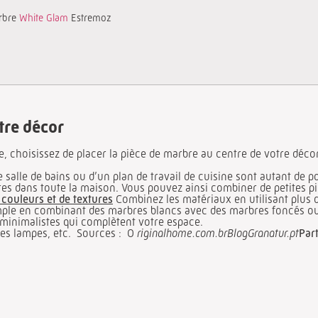
arbre
White Glam
Estremoz
tre décor
e, choisissez de placer la pièce de marbre au centre de votre décor
 salle de bains ou d’un plan de travail de cuisine sont autant de
ères dans toute la maison. Vous pouvez ainsi combiner de petite
couleurs et de textures
Combinez les matériaux en utilisant plus d
ple en combinant des marbres blancs avec des marbres foncés ou de
 minimalistes qui complètent votre espace.
des lampes, etc.
Sources : O
riginalhome.com.brBlog
Granatur.pt
Part