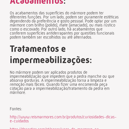
Acabamentos
:
Os acabamentos das superfícies do mármore podem ter
diferentes funções. Por um lado, podem ser puramente estéticas
dependendo da preferência e gosto pessoal. Pode optar por um
mármore com brilho (polido), mate (amaciado), ou mais rústico
como o escovado. Por outro lado, há acabamentos que
conferem superfícies antiderrapantes por questões funcionais
podem também ser escolhidos ou até alternados.
Tratamentos e
impermeabilizações
:
No mármore podem ser aplicados produtos de
impermeabilização que impedem que a pedra manche ou que
absorva gorduras. A impermeabilização torna a limpeza e
remoção mais fáceis. Quando fizer uma encomenda peça
cotação para a impermeabilização/tratamento da pedra em
mármore.
Fontes:
http://www.reismarmores.com.br/produtos/curiosidades-dicas-
e-cuidados