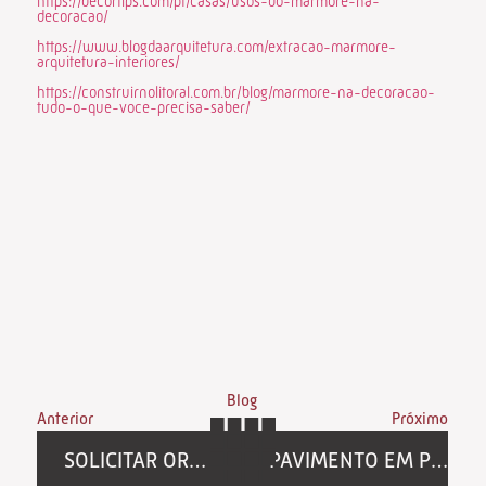
https://decortips.com/pt/casas/usos-do-marmore-na-
decoracao/
https://www.blogdaarquitetura.com/extracao-marmore-
arquitetura-interiores/
https://construirnolitoral.com.br/blog/marmore-na-decoracao-
tudo-o-que-voce-precisa-saber/
Blog
Anterior
Próximo
SOLICITAR ORÇAMENTO EM PEDRA NATURAL
PAVIMENTO EM PEDRA NATURAL