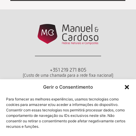
+351 219 271 805
(Custo de uma chamada para a rede fixa nacional)
Departamento de Vendas
Gerir o Consentimento
Seg - Sex das 10h00 às 18h00
Para fornecer as melhores experiências, usamos tecnologias como
cookies para armazenar e/ou aceder a informações do dispositivo.
Termos e Condições
Política de Privacidade
Livro de Reclamações
Consentir com essas tecnologias nos permitirá processar dados, como
comportamento de navegação ou IDs exclusivos neste site. Não
consentir ou retirar o consentimento pode afetar negativamante certos
recursos e funções.
Newsletter