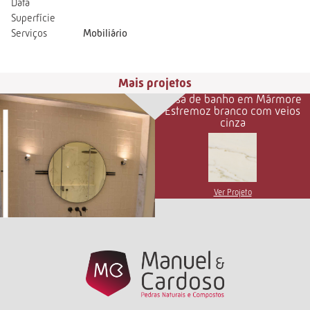
Data
Superfície
Serviços
Mobiliário
Mais projetos
Casa de banho em Mármore
Estremoz branco com veios
cinza
Ver Projeto