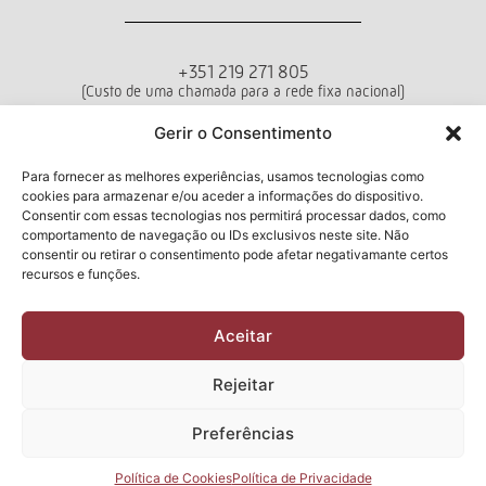
+351 219 271 805
(Custo de uma chamada para a rede fixa nacional)
Departamento de Vendas
Gerir o Consentimento
Seg - Sex das 10h00 às 18h00
Para fornecer as melhores experiências, usamos tecnologias como
cookies para armazenar e/ou aceder a informações do dispositivo.
Termos e Condições
Política de Privacidade
Livro de Reclamações
Consentir com essas tecnologias nos permitirá processar dados, como
comportamento de navegação ou IDs exclusivos neste site. Não
consentir ou retirar o consentimento pode afetar negativamante certos
recursos e funções.
Newsletter
Aceitar
Li e aceito a
Política de Privacidade
Rejeitar
Submeter
Preferências
2026 Manuel & Cardoso Lda | Todos os direitos reservados
Design e Desenvolvimento por
CHITAS WEBSOLUTIONS
Política de Cookies
Política de Privacidade