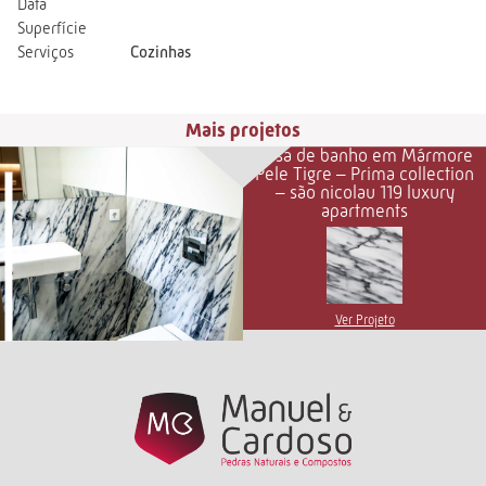
Data
Superfície
Serviços
Cozinhas
Mais projetos
Casa de banho em Mármore
Pele Tigre – Prima collection
– são nicolau 119 luxury
apartments
Ver Projeto