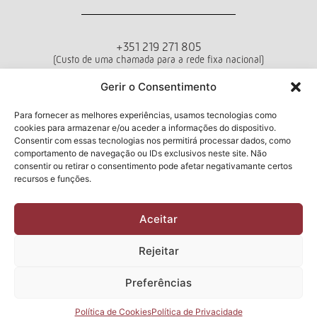
+351 219 271 805
(Custo de uma chamada para a rede fixa nacional)
Departamento de Vendas
Gerir o Consentimento
Seg - Sex das 10h00 às 18h00
Para fornecer as melhores experiências, usamos tecnologias como
cookies para armazenar e/ou aceder a informações do dispositivo.
Termos e Condições
Política de Privacidade
Livro de Reclamações
Consentir com essas tecnologias nos permitirá processar dados, como
comportamento de navegação ou IDs exclusivos neste site. Não
consentir ou retirar o consentimento pode afetar negativamante certos
recursos e funções.
Newsletter
Aceitar
Li e aceito a
Política de Privacidade
Rejeitar
Submeter
Preferências
2026 Manuel & Cardoso Lda | Todos os direitos reservados
Design e Desenvolvimento por
CHITAS WEBSOLUTIONS
Política de Cookies
Política de Privacidade