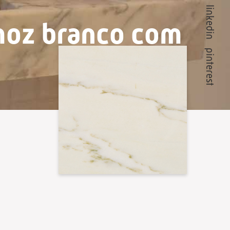
linkedin
moz branco com
pinterest