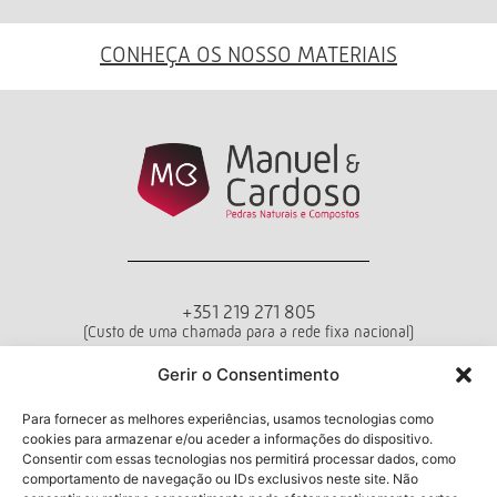
CONHEÇA OS NOSSO MATERIAIS
+351 219 271 805
(Custo de uma chamada para a rede fixa nacional)
Departamento de Vendas
Gerir o Consentimento
Seg - Sex das 10h00 às 18h00
Para fornecer as melhores experiências, usamos tecnologias como
cookies para armazenar e/ou aceder a informações do dispositivo.
Termos e Condições
Política de Privacidade
Livro de Reclamações
Consentir com essas tecnologias nos permitirá processar dados, como
comportamento de navegação ou IDs exclusivos neste site. Não