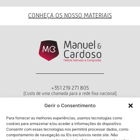
CONHEÇA OS NOSSO MATERIAIS
+351 219 271 805
(Custo de uma chamada para a rede fixa nacional)
Departamento de Vendas
Gerir o Consentimento
Seg - Sex das 10h00 às 18h00
Para fornecer as melhores experiências, usamos tecnologias como
cookies para armazenar e/ou aceder a informações do dispositivo.
Termos e Condições
Política de Privacidade
Livro de Reclamações
Consentir com essas tecnologias nos permitirá processar dados, como
comportamento de navegação ou IDs exclusivos neste site. Não