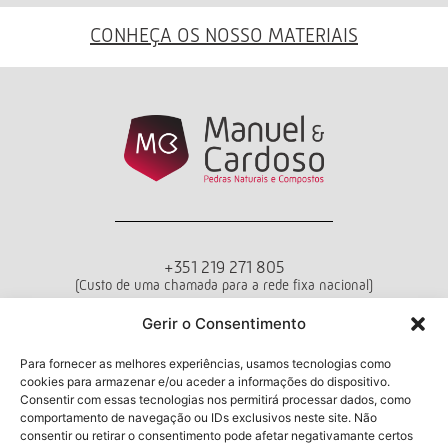
CONHEÇA OS NOSSO MATERIAIS
+351 219 271 805
(Custo de uma chamada para a rede fixa nacional)
Departamento de Vendas
Gerir o Consentimento
Seg - Sex das 10h00 às 18h00
Para fornecer as melhores experiências, usamos tecnologias como
cookies para armazenar e/ou aceder a informações do dispositivo.
Termos e Condições
Política de Privacidade
Livro de Reclamações
Consentir com essas tecnologias nos permitirá processar dados, como
comportamento de navegação ou IDs exclusivos neste site. Não
consentir ou retirar o consentimento pode afetar negativamante certos