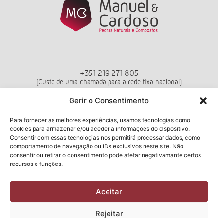
+351 219 271 805
(Custo de uma chamada para a rede fixa nacional)
Departamento de Vendas
Gerir o Consentimento
Seg - Sex das 10h00 às 18h00
Para fornecer as melhores experiências, usamos tecnologias como
cookies para armazenar e/ou aceder a informações do dispositivo.
Termos e Condições
Política de Privacidade
Livro de Reclamações
Consentir com essas tecnologias nos permitirá processar dados, como
comportamento de navegação ou IDs exclusivos neste site. Não
consentir ou retirar o consentimento pode afetar negativamante certos
recursos e funções.
Newsletter
Aceitar
Li e aceito a
Política de Privacidade
Rejeitar