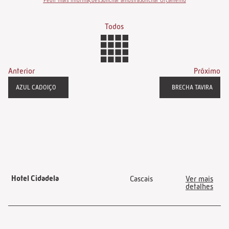
Pedir mais informações
Solicitar amostra
Solicitar Orçamento
Todos
Anterior
Próximo
AZUL CADOIÇO
BRECHA TAVIRA
Hotel Cidadela
Cascais
Ver mais
detalhes