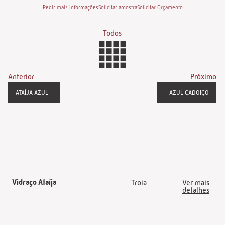
Pedir mais informações
Solicitar amostra
Solicitar Orçamento
Todos
Anterior
Próximo
ATAÍJA AZUL
AZUL CADOIÇO
Vidraço Ataíja
Troia
Ver mais
detalhes