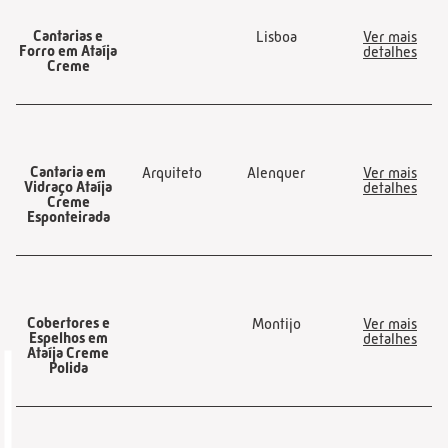
Cantarias e
Lisboa
Ver mais
Forro em Ataíja
detalhes
Creme
Cantaria em
Arquiteto
Alenquer
Ver mais
Vidraço Ataíja
detalhes
Creme
Esponteirada
Cobertores e
Montijo
Ver mais
Espelhos em
detalhes
Ataíja Creme
Polida