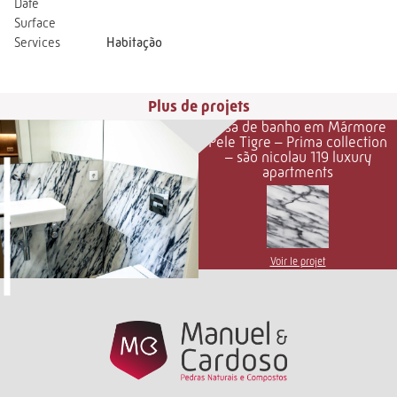
Date
Surface
Services
Habitação
Plus de projets
Casa de banho em Mármore
Pele Tigre – Prima collection
– são nicolau 119 luxury
apartments
Voir le projet