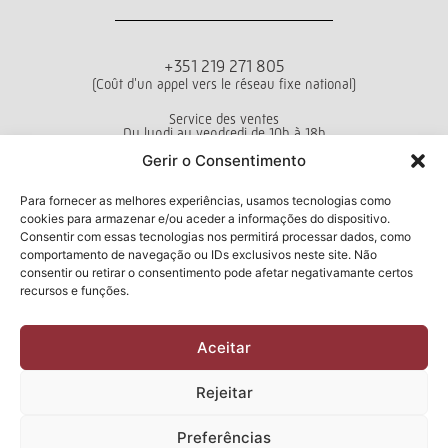
+351 219 271 805
(Coût d'un appel vers le réseau fixe national)
Service des ventes
Du lundi au vendredi de 10h à 18h
Gerir o Consentimento
Conditions générales d’utilisation
Politique de confidentialité
Livro de Reclamações
Para fornecer as melhores experiências, usamos tecnologias como
cookies para armazenar e/ou aceder a informações do dispositivo.
Consentir com essas tecnologias nos permitirá processar dados, como
comportamento de navegação ou IDs exclusivos neste site. Não
consentir ou retirar o consentimento pode afetar negativamante certos
Bulletin d'information
recursos e funções.
Aceitar
J'ai lu et j'accepte la
politique de
confidentialité
Rejeitar
Soumettre
Preferências