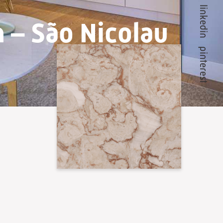
linkedin
n – São Nicolau
pinterest