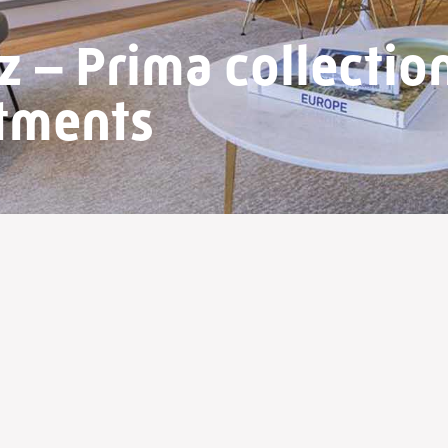
 – Prima collectio
rtments