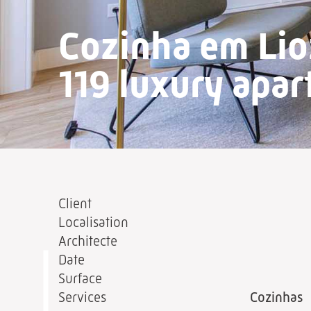
Cozinha em Lioz
119 luxury apa
Client
Localisation
Architecte
Date
Surface
Services
Cozinhas