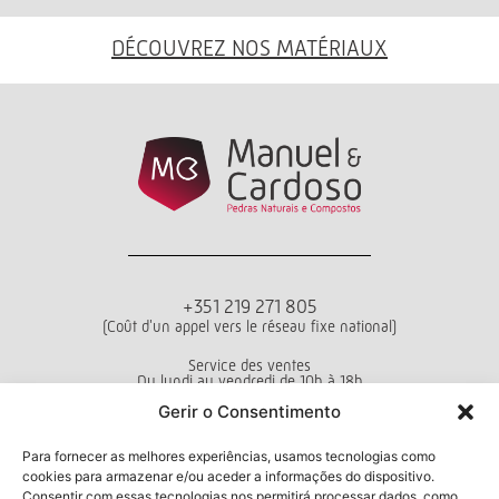
DÉCOUVREZ NOS MATÉRIAUX
+351 219 271 805
(Coût d'un appel vers le réseau fixe national)
Service des ventes
Du lundi au vendredi de 10h à 18h
Gerir o Consentimento
Conditions générales d’utilisation
Politique de confidentialité
Livro de Reclamações
Para fornecer as melhores experiências, usamos tecnologias como
cookies para armazenar e/ou aceder a informações do dispositivo.
Consentir com essas tecnologias nos permitirá processar dados, como