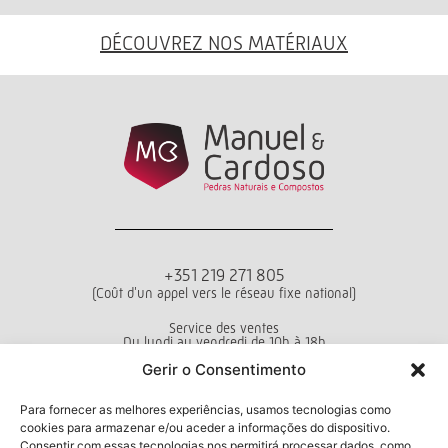
DÉCOUVREZ NOS MATÉRIAUX
+351 219 271 805
(Coût d'un appel vers le réseau fixe national)
Service des ventes
Du lundi au vendredi de 10h à 18h
Gerir o Consentimento
Conditions générales d’utilisation
Politique de confidentialité
Livro de Reclamações
Para fornecer as melhores experiências, usamos tecnologias como
cookies para armazenar e/ou aceder a informações do dispositivo.
Consentir com essas tecnologias nos permitirá processar dados, como