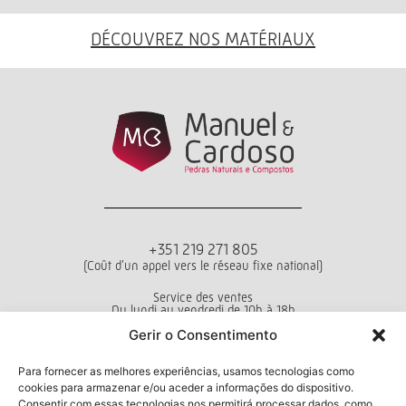
DÉCOUVREZ NOS MATÉRIAUX
+351 219 271 805
(Coût d'un appel vers le réseau fixe national)
Service des ventes
Du lundi au vendredi de 10h à 18h
Gerir o Consentimento
Conditions générales d’utilisation
Politique de confidentialité
Livro de Reclamações
Para fornecer as melhores experiências, usamos tecnologias como
cookies para armazenar e/ou aceder a informações do dispositivo.
Consentir com essas tecnologias nos permitirá processar dados, como