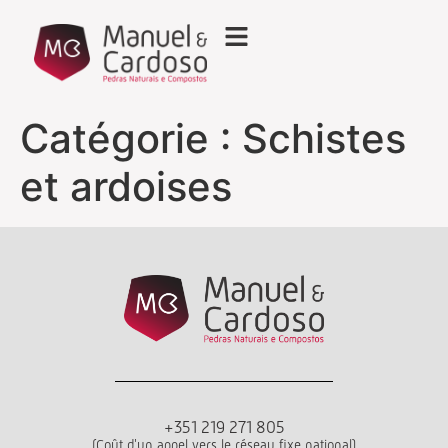
Catégorie :
Schistes
et ardoises
+351 219 271 805
(Coût d'un appel vers le réseau fixe national)