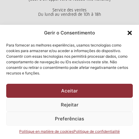
Service des ventes
Du lundi au vendredi de 10h à 18h
Conditions générales d’utilisation
Politique de confidentialité
Gerir o Consentimento
Livro de Reclamações
Para fornecer as melhores experiências, usamos tecnologias como
cookies para armazenar e/ou aceder a informações do dispositivo.
Consentir com essas tecnologias nos permitirá processar dados, como
Bulletin d'information
comportamento de navegação ou IDs exclusivos neste site. Não
consentir ou retirar o consentimento pode afetar negativamante certos
recursos e funções.
J'ai lu et j'accepte la
politique de
Aceitar
confidentialité
Soumettre
Rejeitar
2026 Manuel & Cardoso Lda | Tous droits réservés
Preferências
Conception et développement par
CHITAS WEBSOLUTIONS
Politique en matière de cookies
Politique de confidentialité