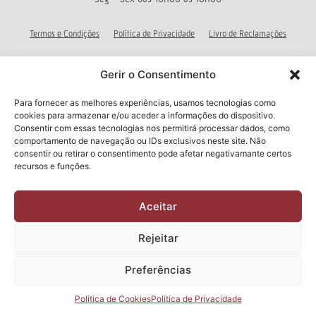
Termos e Condições
Política de Privacidade
Livro de Reclamações
Gerir o Consentimento
Newsletter
Para fornecer as melhores experiências, usamos tecnologias como
cookies para armazenar e/ou aceder a informações do dispositivo.
Consentir com essas tecnologias nos permitirá processar dados, como
comportamento de navegação ou IDs exclusivos neste site. Não
Li e aceito a
Política de Privacidade
consentir ou retirar o consentimento pode afetar negativamante certos
Submeter
recursos e funções.
2026 Manuel & Cardoso Lda | Todos os direitos reservados
Aceitar
Design e Desenvolvimento por
CHITAS WEBSOLUTIONS
Rejeitar
Preferências
Política de Cookies
Política de Privacidade